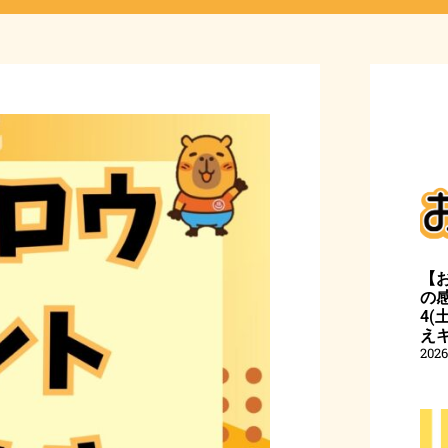
【
の感
4
え
202