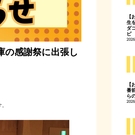
【
生
ダ
ピ
202
ー兵庫の感謝祭に出張し
【
番
ら
202
す。