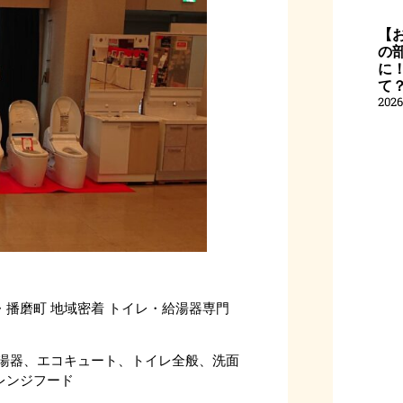
【
の
に
て
202
播磨町 地域密着 トイレ・給湯器専門
給湯器、エコキュート、トイレ全般、洗面
レンジフード