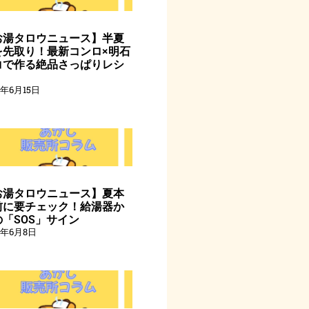
お湯タロウニュース】半夏
を先取り！最新コンロ×明石
コで作る絶品さっぱりレシ
6年6月15日
お湯タロウニュース】夏本
前に要チェック！給湯器か
の「SOS」サイン
6年6月8日