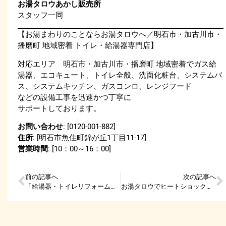
お湯タロウあかし販売所
スタッフ一同
【お湯まわりのことならお湯タロウへ／明石市・加古川市・
播磨町 地域密着 トイレ・給湯器専門店】
対応エリア 明石市・加古川市・播磨町 地域密着でガス給
湯器、エコキュート、トイレ全般、洗面化粧台、システムバ
ス、システムキッチン、ガスコンロ、レンジフード
などの設備工事を迅速かつ丁寧に
サポートしております。
お問い合わせ
: [0120-001-882]
住所
: [明石市魚住町錦が丘1丁目11-17]
営業時間
: [10：00～16：00]
前の記事へ
次の記事へ
「給湯器・トイレリフォーム祭」ご来場のお礼
お湯タロウでヒートショック対策