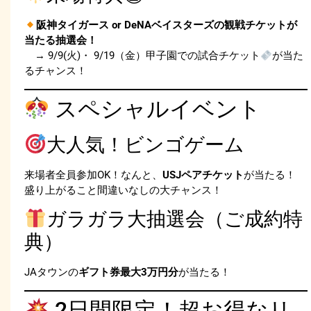
阪神タイガース or DeNAベイスターズの観戦チケットが
当たる抽選会！
→ 9/9(火)・ 9/19（金）甲子園での試合チケット
が当た
るチャンス！
スペシャルイベント
大人気！ビンゴゲーム
来場者全員参加OK！なんと、
USJペアチケット
が当たる！
盛り上がること間違いなしの大チャンス！
ガラガラ大抽選会（ご成約特
典）
JAタウンの
ギフト券最大3万円分
が当たる！
2日間限定！超お得なリ