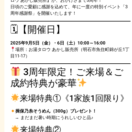
ロウ あかし販売所】が、おかげさまで3周年！
日頃のご愛顧に感謝を込めて、年に一度の特別イベント「3
周年感謝祭」を開催いたします！
🗓【開催日】
2025年9月5日（金）・6日（土）10:00～16:00
場所：お湯タロウ あかし販売所（明石市魚住町錦が丘1丁
目11-17）
3周年限定！ご来場＆ご
成約特典が豪華
来場特典①《1家族1回限り》
揖保乃糸そうめん（300g）プレゼント！
→ まだまだ暑い時期にうれしいひと品♪
来場特典②