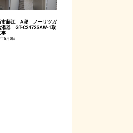
石市藤江 A邸 ノーリツガ
湯器 GT-C2472SAW-1取
工事
6年6月5日