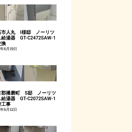
石市人丸 I様邸 ノーリツ
給湯器 GT-C2472SAW-1
交換
6年6月19日
古郡播磨町 S邸 ノーリツ
給湯器 GT-C2072SAW-1
替工事
6年6月12日