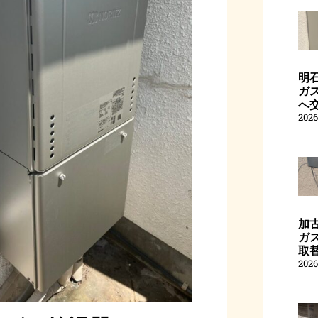
明
ガス
へ
202
加
ガス
取
202