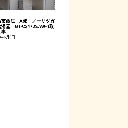
石市藤江 A邸 ノーリツガ
湯器 GT-C2472SAW-1取
工事
6年6月5日