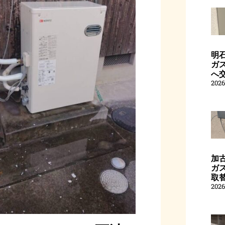
明
ガス
へ
202
加
ガス
取
202