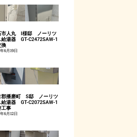
石市人丸 I様邸 ノーリツ
給湯器 GT-C2472SAW-1
交換
6年6月19日
古郡播磨町 S邸 ノーリツ
給湯器 GT-C2072SAW-1
替工事
6年6月12日