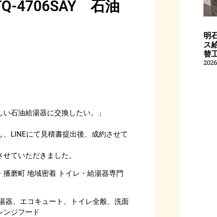
4706SAY 石油
明
ス給
替
202
しい石油給湯器に交換したい。」
、LINEにて見積書提出後、成約させて
させていただきました。
播磨町 地域密着 トイレ・給湯器専門
給湯器、エコキュート、トイレ全般、洗面
レンジフード