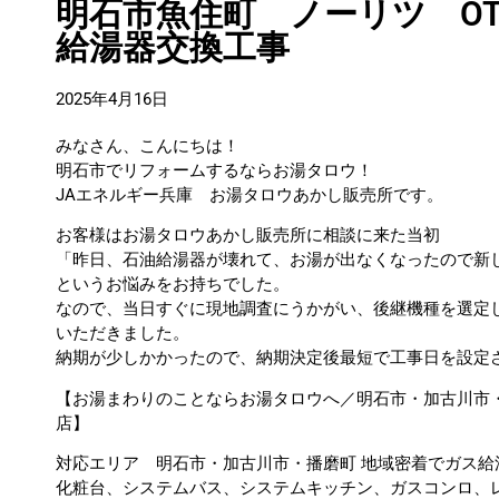
明石市魚住町 ノーリツ OTQ-
給湯器交換工事
2025年4月16日
みなさん、こんにちは！
明石市でリフォームするならお湯タロウ！
JAエネルギー兵庫 お湯タロウあかし販売所です。
お客様はお湯タロウあかし販売所に相談に来た当初
「昨日、石油給湯器が壊れて、お湯が出なくなったので新
というお悩みをお持ちでした。
なので、当日すぐに現地調査にうかがい、後継機種を選定し
いただきました。
納期が少しかかったので、納期決定後最短で工事日を設定
【お湯まわりのことならお湯タロウへ／明石市・加古川市・
店】
対応エリア 明石市・加古川市・播磨町 地域密着でガス
化粧台、システムバス、システムキッチン、ガスコンロ、